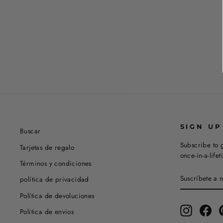
SIGN UP
Buscar
Subscribe to g
Tarjetas de regalo
once-in-a-life
Términos y condiciones
SUSCRÍBET
SUSCRIBIR
política de privacidad
A
NUESTRA
Política de devoluciones
LISTA
DE
Instagram
Fac
Politica de envios
CORREO