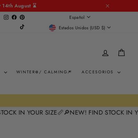
y 14th August ⌛
IDIOMA
Instagram
Facebook
Pinterest
Español
MONEDA
TikTok
Estados Unidos (USD $)
INGRESAR
CARR
N
WINTER❄️/ CALMING🎆
ACCESORIOS
OCK IN YOUR SIZE📏
🔎NEW! FIND STOCK IN YO