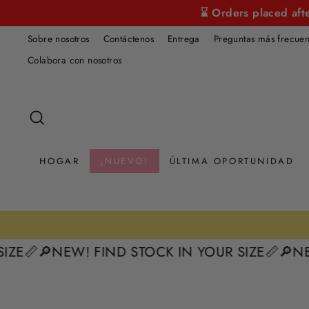
Ir
⌛ Orders placed aft
directamente
Sobre nosotros
Contáctenos
Entrega
Preguntas más frecuen
al
contenido
Colabora con nosotros
BUSCAR
HOGAR
¡NUEVO!
ÚLTIMA OPORTUNIDAD
ZE📏
🔎NEW! FIND STOCK IN YOUR SIZE📏
🔎NEW