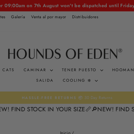
er 09:00am on 7th August won't be dispatched until Frida
tes
Galería
Venta al por mayor
Distribuidores
CATS
CAMINAR
TENER PUESTO
HOOMA
SALIDA
COOLING ❄️
30 Day Returns
HASSLE-FREE RETURNS 📦
diapositivas
! FIND STOCK IN YOUR SIZE📏
🔎NEW! FIND ST
pausa
Inicio
/