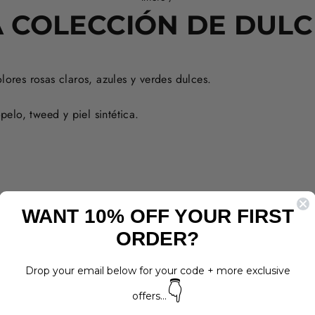
A COLECCIÓN DE DULC
res rosas claros, azules y verdes dulces.
elo, tweed y piel sintética.
WANT 10% OFF YOUR FIRST
ORDER?
Drop your email below for your code + more exclusive
👇
offers...